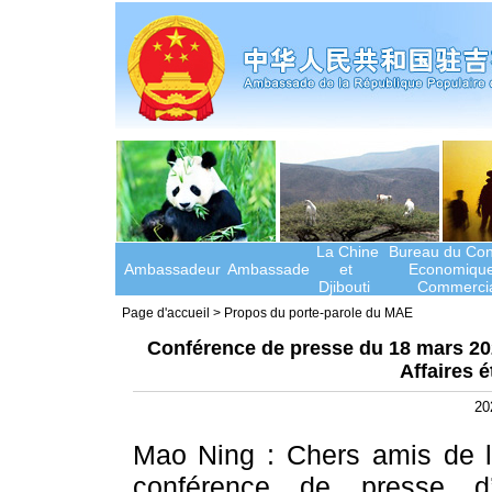
La Chine
Bureau du Cons
Ambassadeur
Ambassade
et
Economique
Djibouti
Commercia
Page d'accueil
>
Propos du porte-parole du MAE
Conférence de presse du 18 mars 202
Affaires 
20
Mao Ning : Chers amis de l
conférence de presse d’