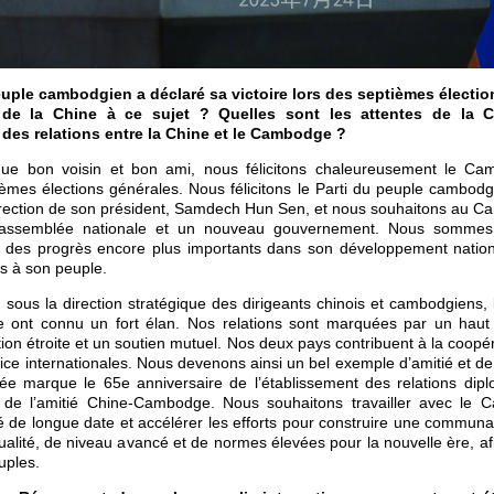
euple cambodgien a déclaré sa victoire lors des septièmes électio
 de la Chine à ce sujet ? Quelles sont les attentes de la C
des relations entre la Chine et le Cambodge ?
ue bon voisin et bon ami, nous félicitons chaleureusement le C
èmes élections générales. Nous félicitons le Parti du peuple cambodg
direction de son président, Samdech Hun Sen, et nous souhaitons au C
 assemblée nationale et un nouveau gouvernement. Nous sommes
es progrès encore plus importants dans son développement national
s à son peuple.
sous la direction stratégique des dirigeants chinois et cambodgiens, l
 ont connu un fort élan. Nos relations sont marquées par un haut
ion étroite et un soutien mutuel. Nos deux pays contribuent à la coopér
ustice internationales. Nous devenons ainsi un bel exemple d’amitié et d
ée marque le 65e anniversaire de l’établissement des relations dip
 de l’amitié Chine-Cambodge. Nous souhaitons travailler avec le 
é de longue date et accélérer les efforts pour construire une communa
ité, de niveau avancé et de normes élevées pour la nouvelle ère, afi
uples.