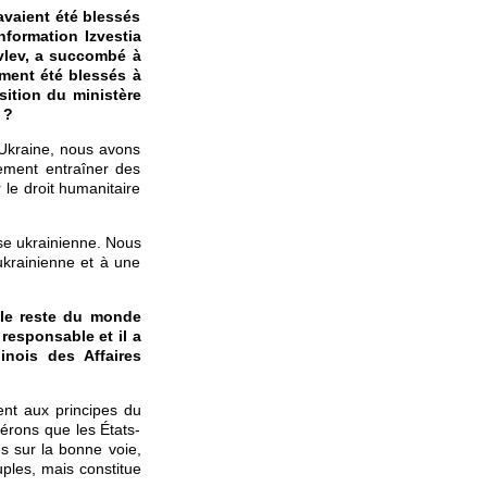
avaient été blessés
nformation Izvestia
avlev, a succombé à
ement été blessés à
sition du ministère
 ?
’Ukraine, nous avons
lement entraîner des
e droit humanitaire
ise ukrainienne. Nous
ukrainienne et à une
 le reste du monde
 responsable et il a
inois des Affaires
nt aux principes du
érons que les États-
es sur la bonne voie,
uples, mais constitue