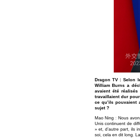
Dragon TV : Selon le
William Burns a déc
avaient été réalisé
travaillaient dur po
ce qu’ils pouvaient 
sujet ?
Mao Ning : Nous avons
Unis continuent de dif
» et, d’autre part, ils
soi, cela en dit long. 