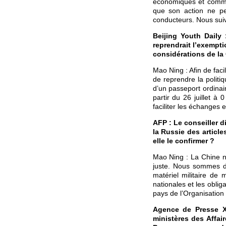
économiques et commerc
que son action ne p
conducteurs. Nous suiv
Beijing Youth Dail
reprendrait l’exempti
considérations de la 
Mao Ning : Afin de fac
de reprendre la politi
d’un passeport ordinair
partir du 26 juillet 
faciliter les échanges 
AFP : Le conseiller d
la Russie des article
elle le confirmer ?
Mao Ning : La Chine n’e
juste. Nous sommes dé
matériel militaire de 
nationales et les oblig
pays de l’Organisation 
Agence de Presse Xi
ministères des Affai