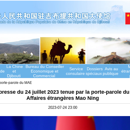
La Chine
Bureau du Conseiller
M
Service
Dossiers
Avis au
de
et
Economique et
étra
consulaire
spéciaux
publique
Djibouti
Commercial
porte-parole du MAE
resse du 24 juillet 2023 tenue par la porte-parole du
Affaires étrangères Mao Ning
2023-07-24 23:00