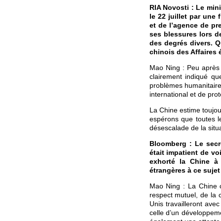
RIA Novosti : Le min
le 22 juillet par une
et de l’agence de pr
ses blessures lors d
des degrés divers. Q
chinois des Affaires 
Mao Ning : Peu après 
clairement indiqué qu
problèmes humanitaire
international et de prot
La Chine estime toujour
espérons que toutes l
désescalade de la situa
Bloomberg : Le secr
était impatient de vo
exhorté la Chine à 
étrangères à ce sujet
Mao Ning : La Chine c
respect mutuel, de la 
Unis travailleront ave
celle d’un développeme