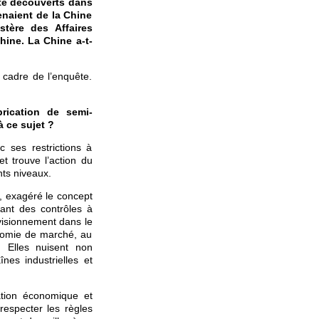
té découverts dans
enaient de la Chine
stère des Affaires
hine. La Chine a-t-
cadre de l’enquête.
rication de semi-
à ce sujet ?
 ses restrictions à
t trouve l’action du
ts niveaux.
, exagéré le concept
ant des contrôles à
ovisionnement dans le
onomie de marché, au
. Elles nuisent non
nes industrielles et
tion économique et
respecter les règles