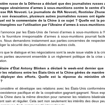
istère russe de la Défense a déclaré que des journalistes russes 
 frappe ukrainienne d’armes à sous-munitions contre le centre d’i
esse RIA Novosti. Le journaliste de RIA Novosti, Rostislav Zhur
e son évacuation, plusieurs autres journalistes russes ont égal
uel est le commentaire de la Chine à ce sujet ? Quelle est la po
étrangères sur l’utilisation par l’Ukraine d’armes à sous-munitions
l’annonce par les États-Unis de l’envoi d’armes à sous-munitions à l
e la fourniture irresponsable d’armes à sous-munitions pourrait faci
s. Nous demandons instamment aux parties concernées de respecter l
éger la sécurité des journalistes et des autres civils.
s que le dialogue et les négociations sont la seule issue viable à la cr
es parties œuvreront ensemble à un règlement politique de la crise 
tion.
étaire d’État Antony Blinken a déclaré le week-end dernier que
ir les relations entre les États-Unis et la Chine gérées de manière
déployer des efforts. Quelle est la réponse du ministère ch
 ?
onsidère et développe ses relations avec les États-Unis conforméme
coexistence pacifique et de la coopération gagnant-gagnant. Nous esp
c la Chine dans la même direction pour ramener les relations bilatéral
nt sain et régulier. Cela sert non seulement les intérêts des deux pe