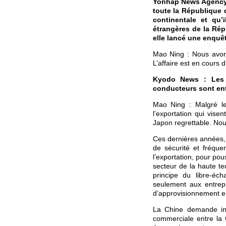
Yonhap News Agency 
toute la République 
continentale et qu’
étrangères de la Rép
elle lancé une enquê
Mao Ning : Nous avon
L’affaire est en cours
Kyodo News : Les r
conducteurs sont entr
Mao Ning : Malgré les
l’exportation qui vise
Japon regrettable. Nou
Ces dernières années, 
de sécurité et fréqu
l’exportation, pour po
secteur de la haute te
principe du libre-éc
seulement aux entrepr
d’approvisionnement en
La Chine demande ins
commerciale entre la 