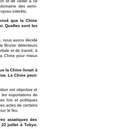
n et de veiller à ce
 domaine des semi-
opres intérêts.
oncé que la Chine
i. Quelles sont les
ne, nous avons décidé
de Brunei détenteurs
liale et de transit, à
 la Chine pour mieux
e la Chine livrait à
ine. La Chine peut-
tion est objective et
 les exportations de
s lois et politiques
les actes de certains
sur le feu.
res asiatiques des
22 juillet à Tokyo.