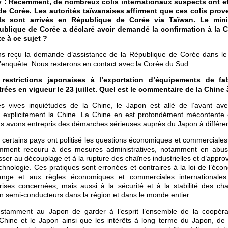
: Récemment, de nombreux colis internationaux suspects ont é
de Corée. Les autorités taïwanaises affirment que ces colis prov
ils sont arrivés en République de Corée via Taïwan. Le mini
ublique de Corée a déclaré avoir demandé la confirmation à la C
te à ce sujet ?
s reçu la demande d’assistance de la République de Corée dans le 
 d’enquête. Nous resterons en contact avec la Corée du Sud.
estrictions japonaises à l’exportation d’équipements de fab
ées en vigueur le 23 juillet. Quel est le commentaire de la Chine 
 vives inquiétudes de la Chine, le Japon est allé de l’avant avec
nt explicitement la Chine. La Chine en est profondément mécontente e
s avons entrepris des démarches sérieuses auprès du Japon à différen
certains pays ont politisé les questions économiques et commerciales
emment recouru à des mesures administratives, notamment en abus
usser au découplage et à la rupture des chaînes industrielles et d’appr
chnologie. Ces pratiques sont erronées et contraires à la loi de l’éc
hange et aux règles économiques et commerciales internationales
ises concernées, mais aussi à la sécurité et à la stabilité des chaî
 semi-conducteurs dans la région et dans le monde entier.
tamment au Japon de garder à l’esprit l’ensemble de la coopéra
Chine et le Japon ainsi que les intérêts à long terme du Japon, de 