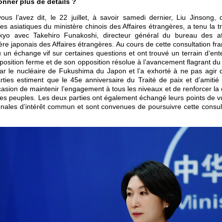
nner plus de détails ?
 l’avez dit, le 22 juillet, à savoir samedi dernier, Liu Jinsong, 
es asiatiques du ministère chinois des Affaires étrangères, a tenu la t
yo avec Takehiro Funakoshi, directeur général du bureau des aff
re japonais des Affaires étrangères. Au cours de cette consultation fr
u un échange vif sur certaines questions et ont trouvé un terrain d’ent
 position ferme et de son opposition résolue à l’avancement flagrant du
ar le nucléaire de Fukushima du Japon et l’a exhorté à ne pas agir 
ties estiment que le 45e anniversaire du Traité de paix et d’amitié 
ccasion de maintenir l’engagement à tous les niveaux et de renforcer la
les peuples. Les deux parties ont également échangé leurs points de v
ionales d’intérêt commun et sont convenues de poursuivre cette consulta