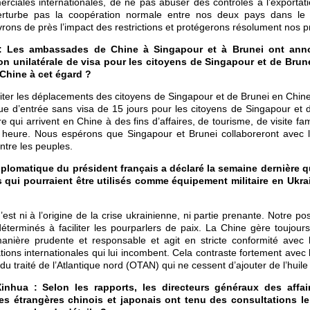
iales internationales, de ne pas abuser des contrôles à l’exportatio
erturbe pas la coopération normale entre nos deux pays dans le
rons de près l’impact des restrictions et protégerons résolument nos pr
y : Les ambassades de Chine à Singapour et à Brunei ont ann
on unilatérale de visa pour les citoyens de Singapour et de Brune
Chine à cet égard ?
iliter les déplacements des citoyens de Singapour et de Brunei en Chi
que d’entrée sans visa de 15 jours pour les citoyens de Singapour et 
e qui arrivent en Chine à des fins d’affaires, de tourisme, de visite fami
à 0 heure. Nous espérons que Singapour et Brunei collaboreront avec
entre les peuples.
iplomatique du président français a déclaré la semaine dernière qu
s qui pourraient être utilisés comme équipement militaire en Ukra
st ni à l’origine de la crise ukrainienne, ni partie prenante. Notre posi
terminés à faciliter les pourparlers de paix. La Chine gère toujours
manière prudente et responsable et agit en stricte conformité avec le
ations internationales qui lui incombent. Cela contraste fortement avec 
du traité de l’Atlantique nord (OTAN) qui ne cessent d’ajouter de l’huile 
nhua : Selon les rapports, les directeurs généraux des affai
res étrangères chinois et japonais ont tenu des consultations le 