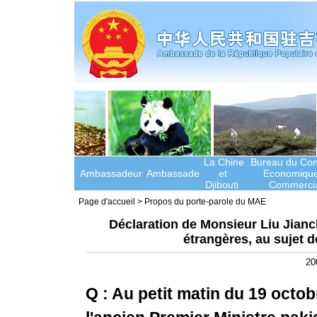
La Chine
Bureau du Cons
Ambassadeur
Ambassade
et
Economique
Djibouti
Commercia
Page d'accueil
>
Propos du porte-parole du MAE
Déclaration de Monsieur Liu Jianch
étrangères, au sujet d
20
Q : Au petit matin du 19 octob