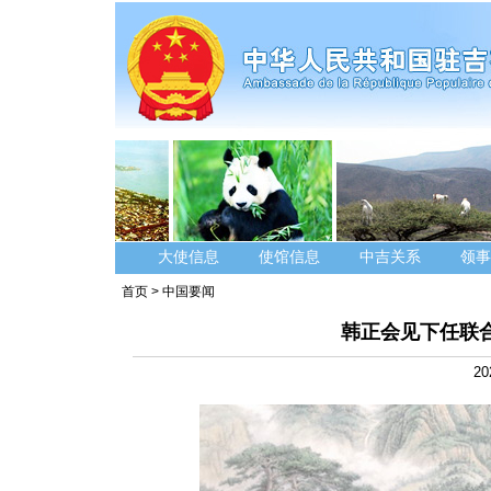
大使信息
使馆信息
中吉关系
领事
首页
>
中国要闻
韩正会见下任联
20