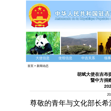
大使信息
使馆信息
中吉关系
领事
首页
>
新闻动态
胡斌大使在吉布提
暨中方捐
20
20
尊敬的青年与文化部长希