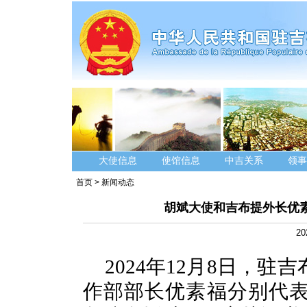
大使信息
使馆信息
中吉关系
领事
首页
>
新闻动态
胡斌大使和吉布提外长优
20
2024
年
12
月
8
日，驻吉
作部部长优素福分别代