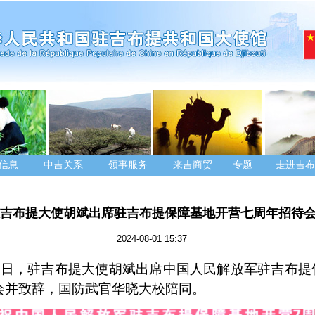
信息
中吉关系
领事服务
来吉商贸
专题
走进吉布
吉布提大使胡斌出席驻吉布提保障基地开营七周年招待
2024-08-01 15:37
0
日
，驻吉布提大使胡斌出席
中国人民解放军驻吉布提
会并致辞，国防武官华晓大校陪同
。