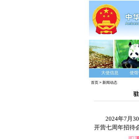
大使信息
使馆
首页
>
新闻动态
驻
2024年
7
月
3
开营七周年招待