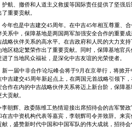
、护航、撤侨和人道主义救援等国际责任提供了坚强后
出了重要贡献。
，今年也是中吉建交
45周年。在中吉45年相互尊重、
伴关系中，保障基地是两国两军加强安全合作的重要成
吉战略伙伴关系的高水平。在吉政府和人民的大力支持
为地区稳定繁荣作出了重要贡献。同时，保障基地官兵
促进了当地民众福祉，是深化中吉友谊的光荣使者。
，新一届中非合作论坛峰会将于
9月在京举行，将掀开
在中吉建交45周年新起点上，在两国元首战略引领下，
安合作在内的
中吉战略伙伴关系将迈上新台阶，保障基
更大贡献。
令李朝辉、政委陈维工热情迎接出席招待会的吉
军
警
政
和在吉中资机构代表等嘉宾，李朝辉司令并致辞。来宾
贡献，盛赞新时代中国和中国军队的伟大成就，招待会