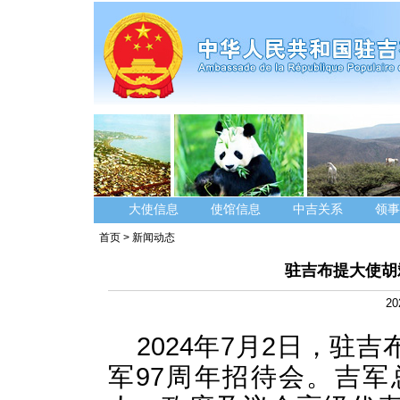
大使信息
使馆信息
中吉关系
领事
首页
>
新闻动态
驻吉布提大使胡
20
2024年7月2日，驻
军97周年招待会。吉