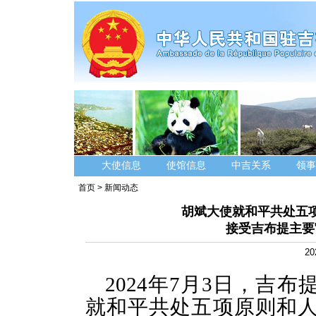
大使信息
使馆信息
中吉关系
领事
首页
>
新闻动态
胡斌大使就和平共处五
接受吉布提主要
20
2024
年
7
月
3
日，吉布
就和平共处五项原则和