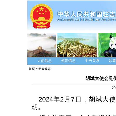
大使信息
使馆信息
中吉关系
领事
首页
>
新闻动态
胡斌大使会见
20
2024年2月7日，胡斌
胡。