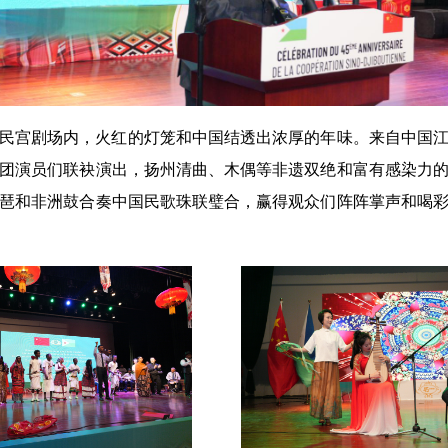
民宫剧场内，火红的灯笼和中国结透出浓厚的年味。来自中国
团演员们联袂演出，扬州清曲、木偶等非遗双绝和富有感染力
琶和非洲鼓合奏中国民歌珠联璧合，赢得观众们阵阵掌声和喝