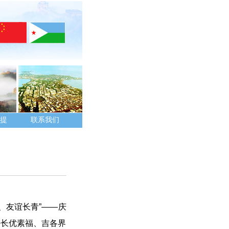
提
联系我们
、友谊长青”——庆
外长优素福、吉各界