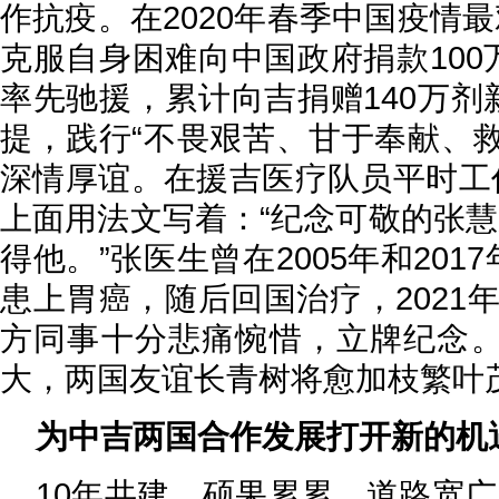
作抗疫。在2020年春季中国疫情
克服自身困难向中国政府捐款10
率先驰援，累计向吉捐赠140万
提，践行“不畏艰苦、甘于奉献、
深情厚谊。在援吉医疗队员平时工
上面用法文写着：“纪念可敬的张
得他。”张医生曾在2005年和2
患上胃癌，随后回国治疗，2021
方同事十分悲痛惋惜，立牌纪念
大，两国友谊长青树将愈加枝繁叶
为中吉两国合作发展打开新的机
10年共建，硕果累累，道路宽广