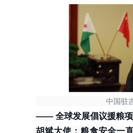
中国驻
—— 全球发展倡议援粮
胡斌大使：粮食安全一