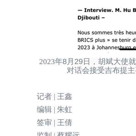
8
29
2023
年
月
日，胡斌大使就
对话会接受吉布提主
记者
|
王鑫
编辑
|
朱虹
签审
|
王倩
监制
|
蔡耀远