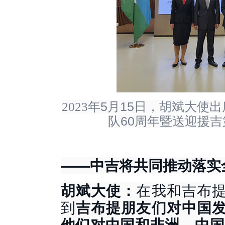
5
15
2023
年
月
日，胡斌大使出
60
队
周年暨送迎援吉
——中吉将共同推动落实
胡斌大使：
在我和吉布
到
吉布提朋友们对中国
他们对中国和非洲、中国