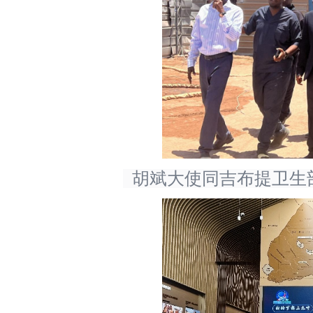
胡斌大使同吉布提卫生