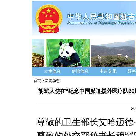
大使信息
使馆信息
中吉关系
领事
首页
>
新闻动态
胡斌大使在“纪念中国派遣援外医疗队60
20
尊敬的卫生部长艾哈迈德
尊敬的外交部秘书长穆罕默