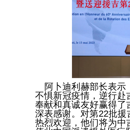
阿卜迪利赫部长表示
不惧新冠疫情，逆行赴
奉献和真诚友好赢得了
深表感谢。对第22批
热烈欢迎，他们将为中