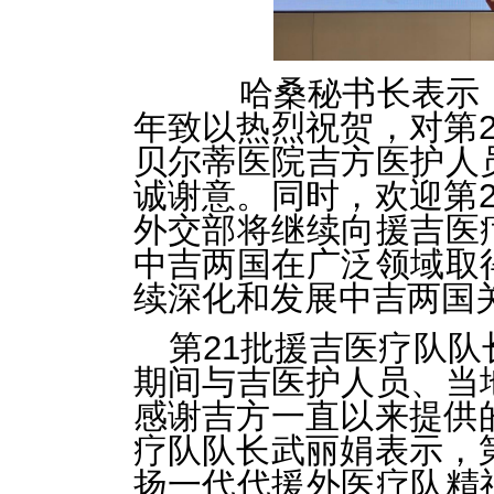
哈桑秘书长表示，
年致以热烈祝贺，对第
贝尔蒂医院吉方医护人
诚谢意。同时，欢迎第
外交部将继续向援吉医
中吉两国在广泛领域取
续深化和发展中吉两国
第21批援吉医疗队
期间与吉医护人员、当
感谢吉方一直以来提供
疗队队长武丽娟表示，
扬一代代援外医疗队精