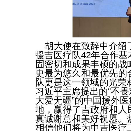
胡大使在致辞中介绍
援吉医疗队42年合作
固密切和成果丰硕的战
史最为悠久和最优先的
队更是这一领域的光荣
习近平主席提出的“不
大爱无疆”的中国援外
地，赢得了吉政府和人
真诚谢意和美好祝愿。
相信他们将为中吉医疗