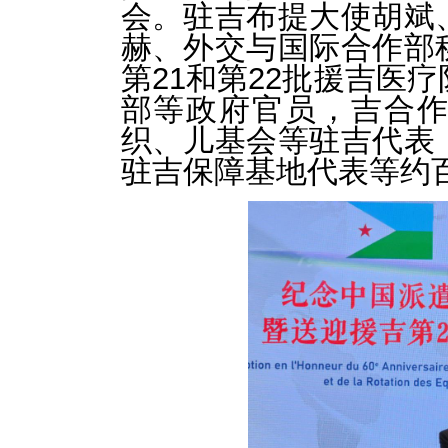
会。驻吉布提大使胡斌
赫、外交与国际合作部
第21和第22批援吉医
部等政府官员，吉合
织、儿基会等驻吉代表
驻吉保障基地代表等约