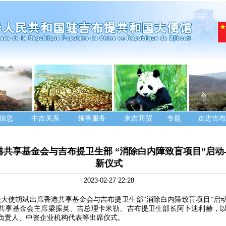
信息
中吉关系
领事服务
来吉商贸
专题
走进吉布
港共享基金会与吉布提卫生部 “消除白内障致盲项目”启
新仪式
2023-02-27 22:28
布提大使胡斌出席香港共享基金会与吉布提卫生部“消除白内障致盲项目”启
共享基金会主席梁振英、吉总理卡米勒、吉布提卫生部长阿卜迪利赫，
负责人、中资企业机构代表等出席仪式。