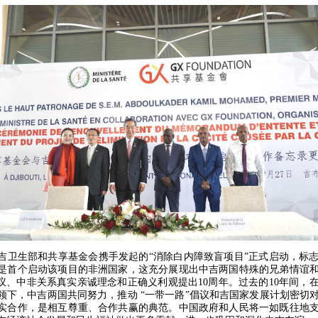
吉卫生部和共享基金会携手发起的“消除白内障致盲项目”正式启动，标
是首个启动该项目的非洲国家，这充分展现出中吉两国特殊的兄弟情谊
倡议、中非关系真实亲诚理念和正确义利观提出10周年。过去的10年间，
领下，中吉两国共同努力，推动 “一带一路”倡议和吉国家发展计划密切
实合作，是相互尊重、合作共赢的典范。中国政府和人民将一如既往地