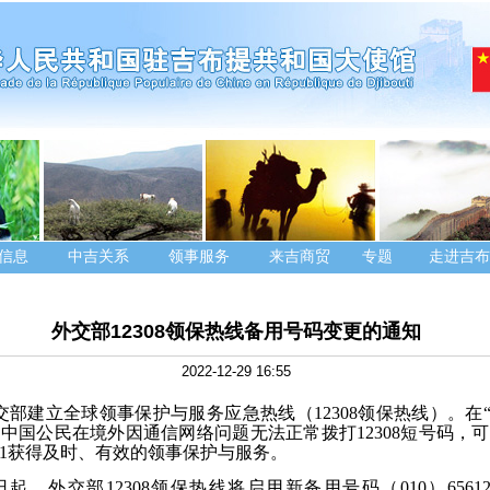
信息
中吉关系
领事服务
来吉商贸
专题
走进吉布
外交部12308领保热线备用号码变更的通知
2022-12-29 16:55
外交部建立全球领事保护与服务应急热线（12308领保热线）。在“1
中国公民在境外因通信网络问题无法正常拨打12308短号码，
3991获得及时、有效的领事保护与服务。
1日起，外交部12308领保热线将启用新备用号码（010）6561