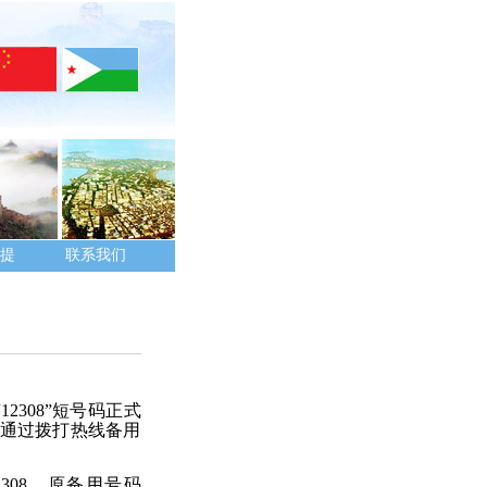
提
联系我们
2308”短号码正式
可通过拨打热线备用
2308，原备用号码