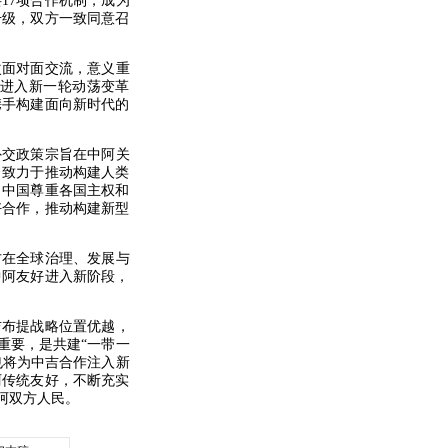
17项合作机制，成为
升级，双方一致同意召
次面对面交流，意义重
进入新一轮动荡变革
携手构建面向新时代的
外交政策宗旨在中阿关
，致力于推动构建人类
。中国尊重各国主权和
好合作，推动构建新型
方在全球治理、发展与
中阿友好进入新阶段，
吉布提战略位置优越，
重要，是共建“一带一
也将为中吉合作注入新
阿传统友好，不断充实
阿双方人民。