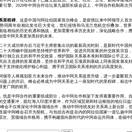
前中阿合作论坛框架下已建立起政治、文化、经济、卫生、新闻等领域共
要引擎。2020年中阿合作论坛第九届部长级会议上，中阿合作机制再次
系里程碑
。这是中国与阿拉伯国家首次峰会，是疫情以来中阿领导人首
势同两年前相比发生巨大变化，世纪疫情和乌克兰危机交织叠加，世界
面临相似的历史机遇和挑战，更加需要传承历史友好，深化战略合作，
创造中阿关系更加美好的未来。
二十大成功举办后习近平主席密集出访的最新高光时刻，是新时代中国
二十大明确中国始终坚持维护世界和平、促进共同发展的外交政策宗旨
奉行独立自主的和平外交政策，维护国际关系基本准则和国际公平正义
民自主选择的发展道路，坚持在和平共处五项原则基础上同各国发展友
关于支持彼此维护核心利益、携手捍卫国际关系准则的共识高度契合。
阿领导人将规划双方未来合作，推动中阿关系提质升级，进一步凝聚双
问题上的共识。峰会必将成为中阿关系史上一座划时代的里程碑，标志
辟更广阔的前景。
，也是中阿合作的重要组成部分，在中阿合作框架下发挥着重要作用。
的交通要冲，扼红海入印度洋要冲，作为区域贸易和转运枢纽的地位日益
信峰会不仅将深化中阿各领域合作，推动中阿传统友好关系再上新台阶，
首届中阿峰会召开为契机，与包括吉布提在内的阿拉伯国家一道弘扬中
层次、宽领域合作格局，携手构建面向新时代的中阿命运共同体，造福中