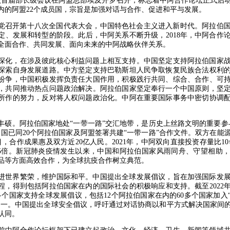
论坛首届部长级会议在阿盟总部埃及开罗召开，标志着中阿合作论坛正式启
内的阿盟22个成员国，宗旨是加强对话与合作、促进和平与发展。
共产党召开第十八次全国代表大会，中国特色社会主义进入新时代。阿拉伯
定、发展和转型的阶段。此后，中阿关系不断升级，2018年，中阿合作
全面合作、共同发展、面向未来的中阿战略伙伴关系。
深化，在涉及彼此核心利益问题上相互支持。中国坚定支持阿拉伯国家
探索自身发展道路。中方坚定支持巴勒斯坦人民争取恢复民族合法权利
纷争，中国积极发挥负责任大国作用，积极践行共同、综合、合作、可
，共同推动热点问题政治解决。阿拉伯国家坚定奉行一个中国原则，坚
所作的努力，反对将人权问题政治化。中阿在重要国际事务中密切协调
丰硕。阿拉伯国家地处“一带一路”交汇地带，是历史上丝路文明的重要参
中国已同20个阿拉伯国家及阿盟签署共建“一带一路”合作文件。双方在能
目，合作成果惠及双方近20亿人民。2021年，中阿双向直接投资存量比10
1.5倍。新冠肺炎疫情发生以来，中国和阿拉伯国家风雨同舟、守望相助
品等方面高效合作，为全球抗疫合作树立典范。
进世界繁荣，维护国际和平。中国提出全球发展倡议，旨在加强国际发
议程，得到包括阿拉伯国家在内的国际社会的积极响应和支持。截至2022年
多个国家支持全球发展倡议，包括12个阿拉伯国家在内的60多个国家加入
之一。中国提出全球安全倡议，呼吁通过对话协商以和平方式解决国家间
认同。