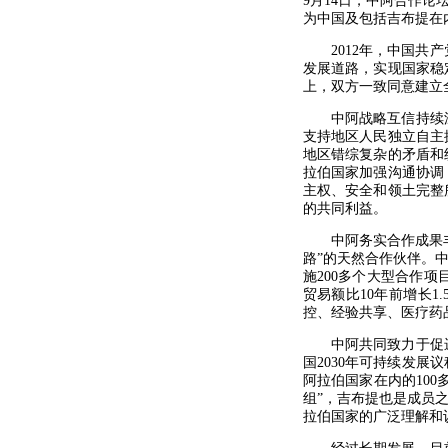
9月14日，中阿合作
为中国及包括吉布提在
2012年，中国
发展道路，实现国家稳
上，双方一致同意建立
中阿战略互信持续
支持地区人民独立自主
地区错综复杂的矛盾和
拉伯国家加强沟通协调
主权、安全和领土完整
的共同利益。
中阿务实合作成果
路”的天然合作伙伴。
施200多个大型合作项
贸易额比10年前增长
控、经验共享、医疗药
中阿共同致力于促
国2030年可持续发展
阿拉伯国家在内的100
组”，吉布提也是成员
拉伯国家的广泛理解和