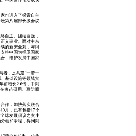
动。中阿合作论坛成员
国家也进入了探索自主
论坛第八届部长级会议
战略自主、团结自强，
的正义事业。面对中东
持续的新安全观，与阿
定支持中国为捍卫国家
配合，维护发展中国家
与者，是共建“一带一
源、基础设施等领域实
年前增长2.6倍，中阿
，在疫苗研用、联防联
展合作，加快落实联合
10月，已有包括17个
“全球发展倡议之友小
的分歧和争端，得到阿