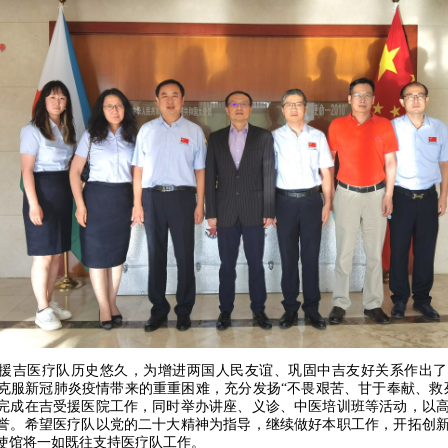
援吉医疗队历史悠久，为增进两国人民友谊、巩固中吉友好关系作出了
队克服新冠肺炎疫情带来的重重困难，充分发扬“不畏艰苦、甘于奉献、救
完成在吉受援医院工作，同时举办讲座、义诊、中医培训班等活动，以
誉。希望医疗队以党的二十大精神为指导，继续做好本职工作，开拓创
使馆将一如既往支持医疗队工作。