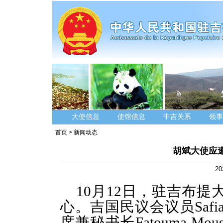
大使信息
使馆信息
中吉关系
领事
首页
>
新闻动态
胡斌大使应
20
10月12日，驻吉布
心。吉国民议会议员Safia 
席兼秘书长Fatouma Mo