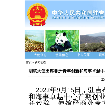
大使信息
使馆信息
中吉关系
领事
首页
>
新闻动态
胡斌大使出席非洲青年创新和海事卓越中
20
2022年9月15日，
和海事卓越中心首期创
并致辞，使馆经商处萧