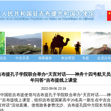
信息
中吉关系
领事服务
来吉商贸
专题
走进吉布
吉布提孔子学院联合举办“天宫对话——神舟十四号航天员
年问答”吉布提线上课堂
2022-09-06 23:19
6日，中国驻吉布提使馆与吉布提孔子学院联合举办“天宫对话——
”吉布提线上课堂，组织吉布提国家高中20名高一新生在中吉
宫对话”活动直播。使馆政务参赞沈沙、吉布提孔院中方院长邹
动。