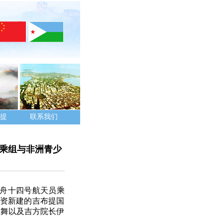
提
联系我们
乘组与非洲青少
神舟十四号航天员乘
合资新建的吉布提国
燕舞以及吉方院长伊