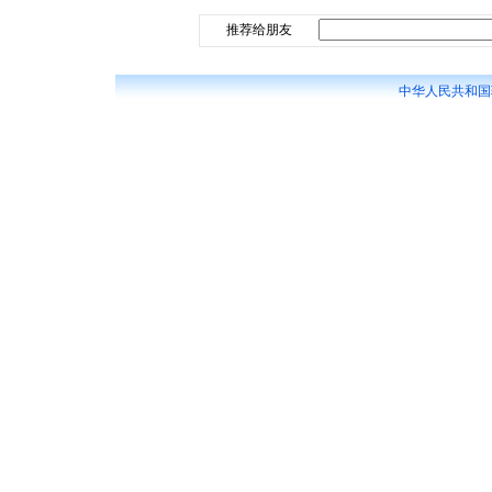
推荐给朋友
中华人民共和国