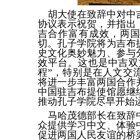
胡大使在致辞中对中
协议表示祝贺，并指出
吉合作富有成效，两
切。孔子学院将为吉布
史文化奥妙魅力、参与
效平台。这也是中吉双
程”，特别是在人文交
将进一步丰富两国合作
中国驻吉布提使馆愿继
推动孔子学院尽早开始
马哈茂德部长在致辞
众提供学习中文、体验
促进两国人民友谊的桥