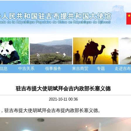
信息
中吉关系
领事服务
来吉商贸
专题
走进吉布
驻吉布提大使胡斌拜会吉内政部长塞义德
2021-10-11 00:36
，驻吉布提大使胡斌拜会
吉布提内政部长塞义德
。