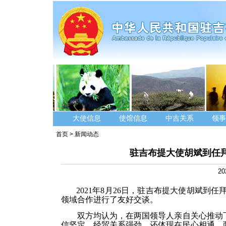
大使信息
使馆信息
中吉关系
领事
首页
>
新闻动态
驻吉布提大使胡斌到任
20
2021年8月
26
日，驻吉布提大使胡斌到任
领域合作进行了友好交谈。
双方均认为，在两国领导人亲自关心推动
信坚定、经贸关系强劲，还体现在民心相通。