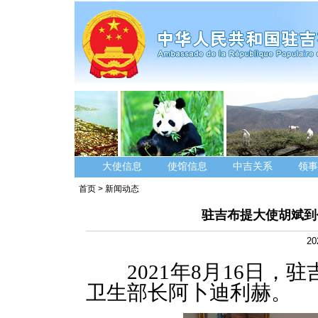
大使信息
使馆信息
中吉关系
领事
首页
>
新闻动态
驻吉布提大使胡斌到
20
2021年
8
月
1
6日，驻
卫生部长阿卜迪利赫。