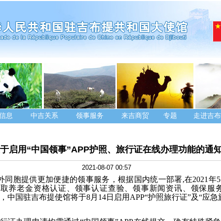
信息
中吉关系
领事服务
来吉商贸
专题
走进吉布
于启用“中国领事”APP护照、旅行证在线办理功能的通
2021-08-07 00:57
外同胞提供更加便捷的领事服务，根据国内统一部署
,
在
2021
年
5
取养老金资格认证、领事认证查验、领事新闻资讯、领保服
，中国驻吉布提使馆将于
8
月
1
4
日启
用
APP“
护照旅行证
”
及
“
应急