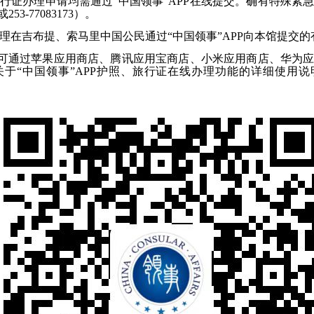
行证办理申请均需通过
“
中国领事
”APP
在线提交。
确有特殊紧
或
253-77083173
）
。
理在吉布提、索马里中国公民通过
“
中国领事
”APP
向本馆提交的
可通过苹果应用商店、腾讯应用宝商店、小米应用商店、华为
关于
“
中国领事
”APP
护照、旅行证在线办理功能的详细使用说