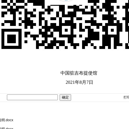
中国驻吉布提使
馆
2021
年
8
月
7
日
打
.docx