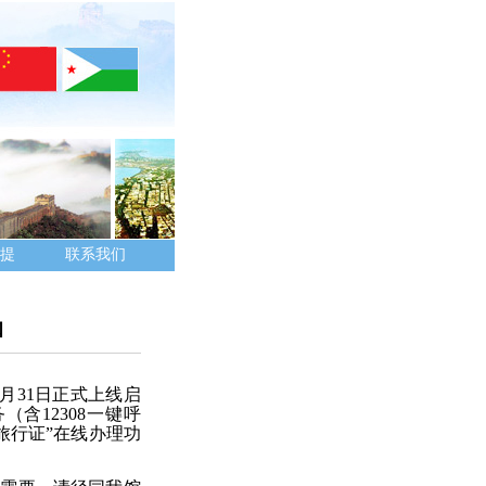
提
联系我们
知
月
31
日正式上线启
务（含
12308
一键呼
旅行证
”
在线办理功