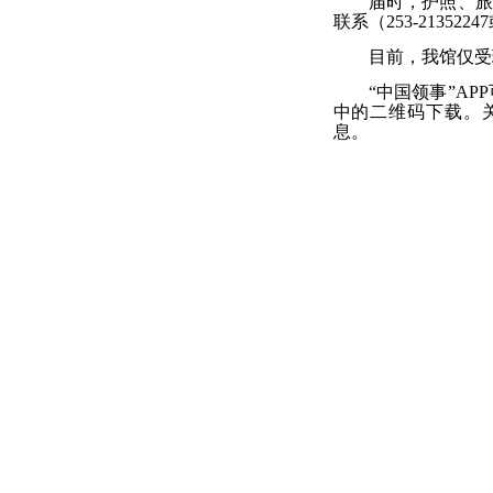
届时，护照、旅
联系（
253-2135
22
47
目前，
我
馆仅受
“
中国领事
”APP
中的二维码下载。
息
。