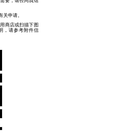
急需要，
请径同我馆
有关申请
。
应用商店或扫描下图
明，
请参考附件信