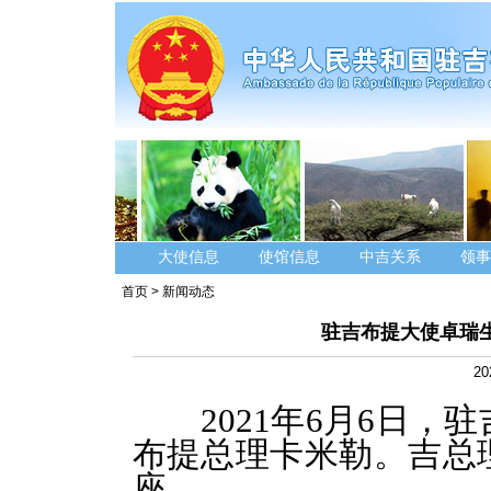
大使信息
使馆信息
中吉关系
领事
首页
>
新闻动态
驻吉布提大使卓瑞
20
2021年6月6日
布提总理卡米勒。吉总
座。