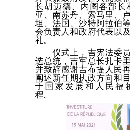
长胡迈德、内阁各部长
亚、南苏丹、索马里、
坦、法国、沙特阿拉伯
会负责人和政府代表以
礼。
仪式上，吉宪法委
选总统，吉军总长扎卡
并致辞感谢吉布提人民
阐述新任期执政方向和
于国家发展和人民福
程。