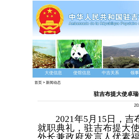
大使信息
使馆信息
中吉关系
领事
首页
>
新闻动态
驻吉布提大使卓瑞
20
2021年5月15日
就职典礼，驻吉布提大
外长兼政府发言人优素