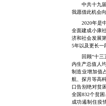
中共十九
我愿借此机会
2020年
全面建成小康
济和社会发展
5年以及更长一
回顾
“十
内生产总值人均
制造业增加值占
航、探月等高科
口告别绝对贫困
全国832个贫
成功遏制住疫