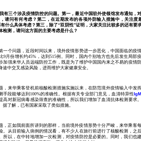
我有三个涉及疫情防控的问题。第一，最近中国驻外使领馆发布通知，
求，请问有何考虑？第二，在近期发布的各项外防输入措施中，关注度
面有什么具体考虑？第三，除了
“
双阴性
”
证明，大家关注比较多的还有要
体检测，请问这方面的主要考虑是什么？
一个问题，近段时间以来，境外疫情形势进一步恶化，中国面临的疫情
比
9
月份增长约
45%
，达到
515
例。同时，国内个别地方也先后发生局部
步加强来华人员远端防控工作，既是为了维护中国国内来之不易的疫情
身途中交叉感染风险，进而维护大家健康安全。
，来华乘客登机前核酸检测措施实施以来，在防范境外疫情输入中发挥
Ig
测手段能够达到
100%
的准确性。根据有关专业部门意见，血清特异性
提高对新冠病毒感染筛查的准确性，所以我们增加了血清抗体检测要求
。据了解，已有国家采取了类似措施。
题，正如我前面所讲到的那样，当前境外疫情形势十分严峻，来华乘客
险。从目前输入病例的情况看，有不少人在旅行前进行了核酸检测，之
。所以，在中转地增加一次检测，对疫情防控是必要的。同时，我们也