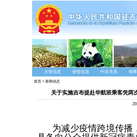
大使信息
使馆信息
中吉关系
领事
首页
>
新闻动态
关于实施吉布提赴华航班乘客凭两
20
为减少疫情跨境传播