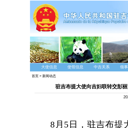
大使信息
使馆信息
中吉关系
领事
首页
>
新闻动态
驻吉布提大使向吉妇联转交彭丽
20
8月5日，驻
吉布提