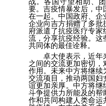
战。各国守望相助、
要。吉疫情暴发后，中
在一起。中国政府、企
企业向吉方捐赠了多批
府派遣了抗疫医疗专家
流，分享抗疫经验。这
共同体的最佳诠释。
卓大使表示，近年
之间的交流更加密切，
作用。未来中方将继续
交流项目，推动两国妇
谊更加亲厚。中方将继
斗争提供力所能及的帮
作和共同构建人类命运