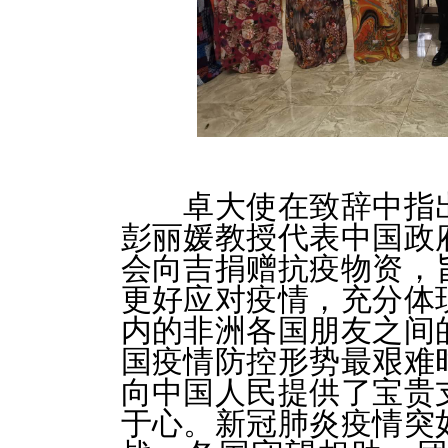
卓大使在致辞中指
彭丽媛教授代表中国政
会向吉捐赠抗疫物资，
更好应对疫情，充分体
内的非洲各国朋友之间
国疫情防控形势最艰难
向中国人民提供了宝贵
于心。新冠肺炎疫情突