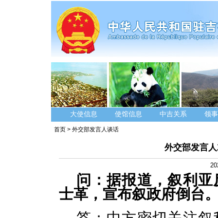
大使信息
使馆信息
中吉关系
领事
首页
>
外交部发言人谈话
外交部发言人
20
问：据报道，叙利亚
士革，宣布叙政府倒台
答：中方密切关注叙